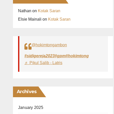
Nathan
on
Kotak Saran
Elsie Mainali
on
Kotak Saran
@hokimtongambon
#sidigereja2023
#gpm
#hokimtong
♬ Pikul Salib - Latris
Archives
January 2025