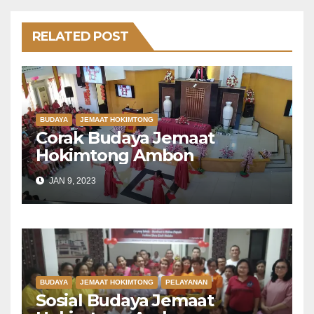
RELATED POST
BUDAYA
JEMAAT HOKIMTONG
Corak Budaya Jemaat
Hokimtong Ambon
JAN 9, 2023
BUDAYA
JEMAAT HOKIMTONG
PELAYANAN
Sosial Budaya Jemaat