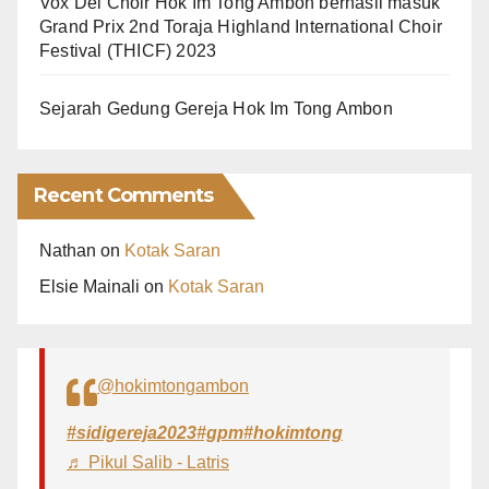
Vox Dei Choir Hok Im Tong Ambon berhasil masuk
Grand Prix 2nd Toraja Highland International Choir
Festival (THICF) 2023
Sejarah Gedung Gereja Hok Im Tong Ambon
Recent Comments
Nathan
on
Kotak Saran
Elsie Mainali
on
Kotak Saran
@hokimtongambon
#sidigereja2023
#gpm
#hokimtong
♬ Pikul Salib - Latris