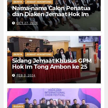
BERITA
JEMAAT HOKIMTONG
Nama-nama Calon Penatua
dan Diaken Jemaat Hok Im
Tong Ambon 2025-2030
OCT 27, 2024
BERITA
JEMAAT HOKIMTONG
Sidang Jemaat Khusus GPM
Hok Im Tong Ambon ke 25
FEB 3, 2024
BUDAYA