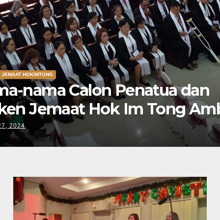
JEMAAT HOKIMTONG
ang Jemaat Khusus GPM Hok
g Ambon ke 25
, 2024