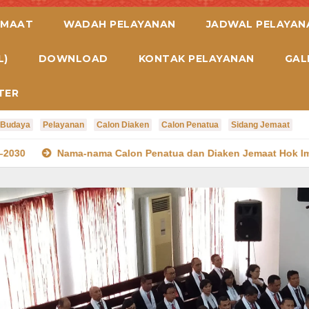
EMAAT
WADAH PELAYANAN
JADWAL PELAYAN
L)
DOWNLOAD
KONTAK PELAYANAN
GAL
TER
 Budaya
Pelayanan
Calon Diaken
Calon Penatua
Sidang Jemaat
alon Penatua dan Diaken Jemaat Hok Im Tong Ambon 2025-2030