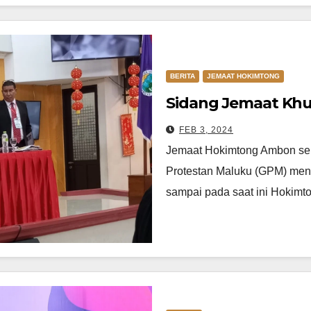
BERITA
JEMAAT HOKIMTONG
Sidang Jemaat Kh
FEB 3, 2024
Jemaat Hokimtong Ambon seb
Protestan Maluku (GPM) me
sampai pada saat ini Hokim