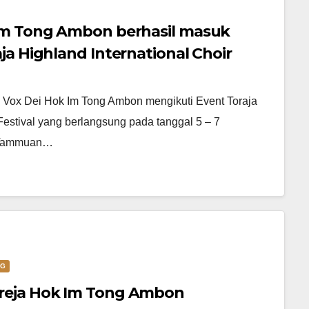
 Im Tong Ambon berhasil masuk
ja Highland International Choir
23
 Vox Dei Hok Im Tong Ambon mengikuti Event Toraja
 Festival yang berlangsung pada tanggal 5 – 7
 Tammuan…
NG
reja Hok Im Tong Ambon