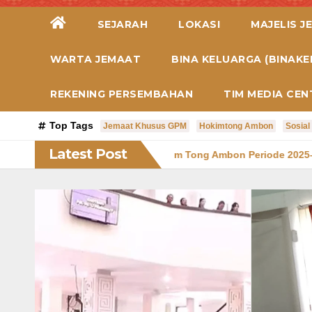
SEJARAH
LOKASI
MAJELIS J
WARTA JEMAAT
BINA KELUARGA (BINAKE
REKENING PERSEMBAHAN
TIM MEDIA CEN
Top Tags
Jemaat Khusus GPM
Hokimtong Ambon
Sosial
Latest Post
us GPM Hok Im Tong Ambon Periode 2025–2030
Nama-nama C