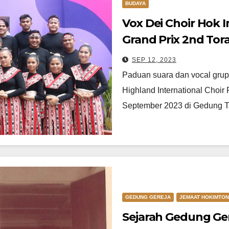
BUDAYA
Vox Dei Choir Hok
Grand Prix 2nd Tora
Festival (THICF) 20
SEP 12, 2023
Paduan suara dan vocal grup
Highland International Choir
September 2023 di Gedung
GEDUNG GEREJA
JEMAAT HOKIMTO
Sejarah Gedung Ge