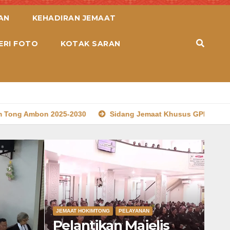
AN
KEHADIRAN JEMAAT
ERI FOTO
KOTAK SARAN
Sidang Jemaat Khusus GPM Hok Im Tong Ambon ke 25
JEMAAT HOKIMTONG
PELAYANAN
Pelantikan Majelis